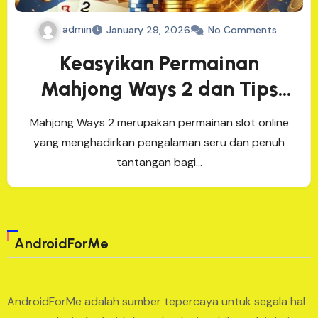
admin
January 29, 2026
No Comments
Keasyikan Permainan
Mahjong Ways 2 dan Tips
Menang
Mahjong Ways 2 merupakan permainan slot online
yang menghadirkan pengalaman seru dan penuh
tantangan bagi…
AndroidForMe
AndroidForMe adalah sumber tepercaya untuk segala hal