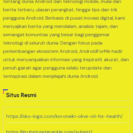
tentang dunia Android dan teknologi mobile, mulai dari
berita terbaru, ulasan perangkat, hingga tips dan trik
pengguna Android. Berbasis di pusat inovasi digital, kami
menyajikan berita yang mendalam, analisis tajam, dan
semangat komunitas yang besar bagi penggemar
teknologi di seluruh dunia. Dengan fokus pada
perkembangan ekosistem Android, AndroidForMe hadir
untuk menyampaikan informasi yang inspiratif, akurat, dan
penuh gairah agar pengguna selalu terupdate dan
terinspirasi dalam menjelajahi dunia Android.
Situs Resmi
https://oko-logic.com/koroneiki-olive-oil-for-health/
https://grubstreetgrackle.com/submit/