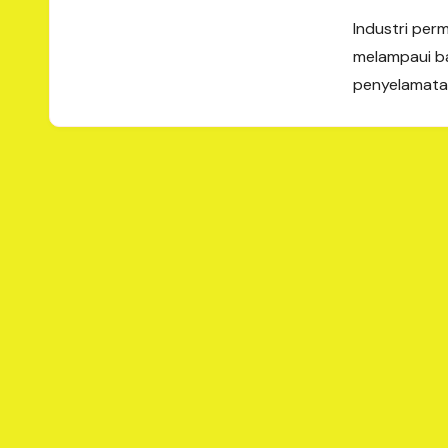
Simula
Industri per
melampaui b
penyelamat