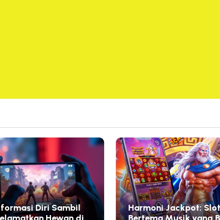
formasi Diri Sambil
Harmoni Jackpot: Slo
elamatkan Hewan di
Bertema Musik yang B