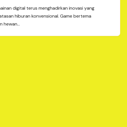
si
mainan digital terus menghadirkan inovasi yang
atasan hiburan konvensional. Game bertema
an hewan…