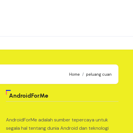
Home
peluang cuan
AndroidForMe
AndroidForMe adalah sumber tepercaya untuk
segala hal tentang dunia Android dan teknologi