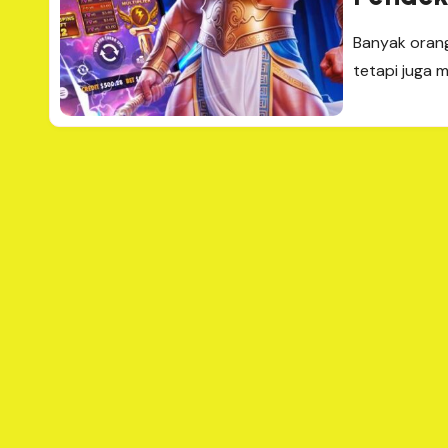
Kolom 
Banyak orang
2026
tetapi juga 