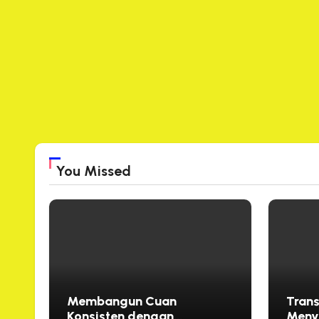
You Missed
Membangun Cuan
Trans
Konsisten dengan
Meny