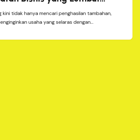
Pengembangan Bisnis 10 Mei
 kini tidak hanya mencari penghasilan tambahan,
menginginkan usaha yang selaras dengan…