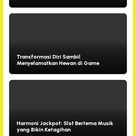
Pengembangan Bisnis 10 Mei 2026
Transformasi Diri Sambil
Menyelamatkan Hewan di Game
Simulasi
Harmoni Jackpot: Slot Bertema Musik
yang Bikin Ketagihan